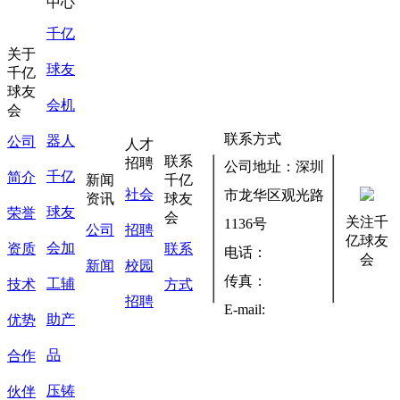
中心
千亿
关于
球友
千亿
球友
会机
会
联系方式
器人
公司
人才
联系
招聘
公司地址：深圳
千亿
简介
新闻
千亿
社会
市龙华区观光路
资讯
球友
球友
荣誉
会
关注千
1136号
公司
招聘
亿球友
会加
资质
联系
电话：
会
新闻
校园
传真：
工辅
技术
方式
招聘
E-mail:
助产
优势
品
合作
压铸
伙伴