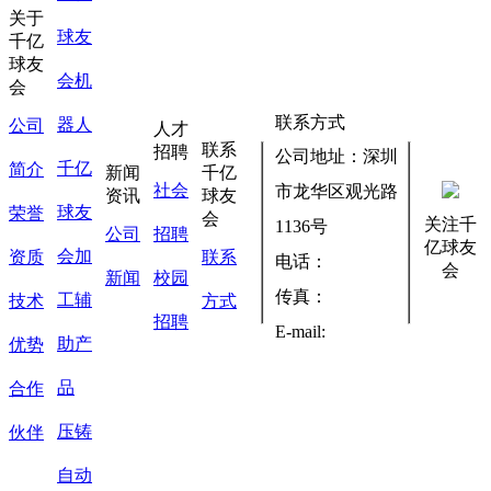
关于
球友
千亿
球友
会机
会
联系方式
器人
公司
人才
联系
招聘
公司地址：深圳
千亿
简介
新闻
千亿
社会
市龙华区观光路
资讯
球友
球友
荣誉
会
关注千
1136号
公司
招聘
亿球友
会加
资质
联系
电话：
会
新闻
校园
传真：
工辅
技术
方式
招聘
E-mail:
助产
优势
品
合作
压铸
伙伴
自动